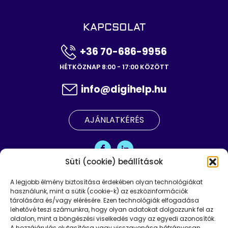
KAPCSOLAT
+36 70-686-9956
HÉTKÖZNAP 8:00 - 17:00 KÖZÖTT
info@digihelp.hu
AJÁNLATKÉRÉS
Süti (cookie) beállítások
A legjobb élmény biztosítása érdekében olyan technológiákat
használunk, mint a sütik (cookie-k) az eszközinformációk
tárolására és/vagy elérésére. Ezen technológiák elfogadása
lehetővé teszi számunkra, hogy olyan adatokat dolgozzunk fel az
© 2024 DIGIHELP Kft.
oldalon, mint a böngészési viselkedés vagy az egyedi azonosítók.
A hozzájárulás elutasítása vagy visszavonása hátrányosan