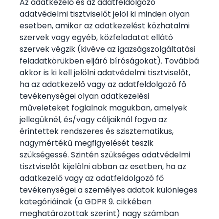
Az adatkezelő és az adatfeldolgozó
adatvédelmi tisztviselőt jelöl ki minden olyan
esetben, amikor az adatkezelést közhatalmi
szervek vagy egyéb, közfeladatot ellátó
szervek végzik (kivéve az igazságszolgáltatási
feladatkörükben eljáró bíróságokat). Továbbá
akkor is ki kell jelölni adatvédelmi tisztviselőt,
ha az adatkezelő vagy az adatfeldolgozó fő
tevékenységei olyan adatkezelési
műveleteket foglalnak magukban, amelyek
jellegüknél, és/vagy céljaiknál fogva az
érintettek rendszeres és szisztematikus,
nagymértékű megfigyelését teszik
szükségessé. Szintén szükséges adatvédelmi
tisztviselőt kijelölni abban az esetben, ha az
adatkezelő vagy az adatfeldolgozó fő
tevékenységei a személyes adatok különleges
kategóriáinak (a GDPR 9. cikkében
meghatározottak szerint) nagy számban