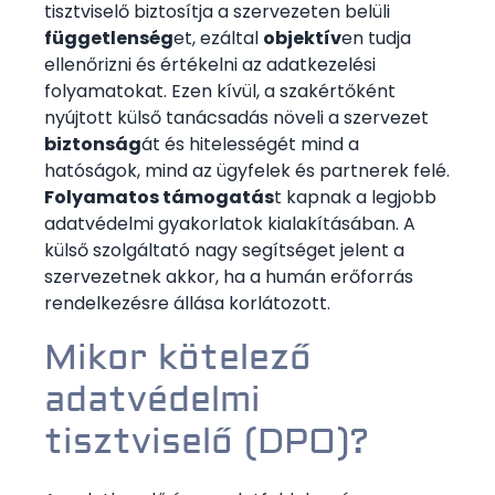
tisztviselő biztosítja a szervezeten belüli
függetlenség
et, ezáltal
objektív
en tudja
ellenőrizni és értékelni az adatkezelési
folyamatokat. Ezen kívül, a szakértőként
nyújtott külső tanácsadás növeli a szervezet
biztonság
át és hitelességét mind a
hatóságok, mind az ügyfelek és partnerek felé.
Folyamatos támogatás
t kapnak a legjobb
adatvédelmi gyakorlatok kialakításában. A
külső szolgáltató nagy segítséget jelent a
szervezetnek akkor, ha a humán erőforrás
rendelkezésre állása korlátozott.
Mikor kötelező
adatvédelmi
tisztviselő (DPO)?