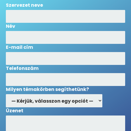
Szervezet neve
Név
E-mail cím
Telefonszám
Milyen témakörben segíthetünk?
Üzenet