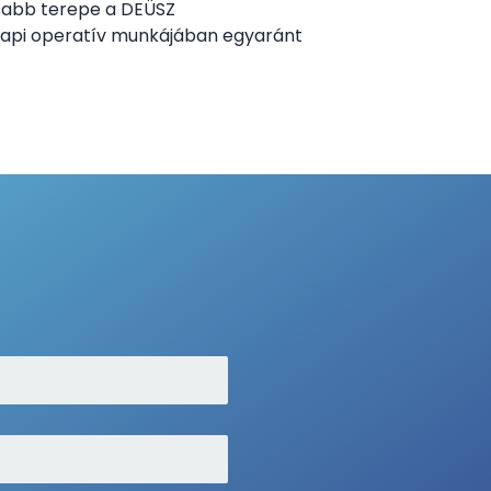
osabb terepe a DEÜSZ
napi operatív munkájában egyaránt