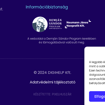
Információbiztonság
t.
A weboldal a Demján Sándor Program keretében
és támogatásával valósult meg.
A legjobb 
mint a süti
Ezen techn
© 2024 DIGIHELP Kft.
dolgozzunk
azonosítók
Adatvédelmi tájékoztató
befolyásol
KÉSZÍTETTE: PIXELHUSZÁR
Elfo