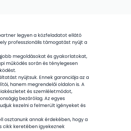
partner legyen a közfeladatot ellátó
ly professzionális támogatást nyújt a
egjobb megoldásokat és gyakorlatokat,
api működés során és ténylegesen
ködést.
tatást nyújtsuk. Ennek garanciája az a
ítói, hanem megrendelői oldalon is. A
nciakészletet és szemléletmódot,
tonságig bezárólag. Az egyes
djuk kezelni a felmerült igényeket és
ell osztanunk annak érdekében, hogy a
és cikk keretében igyekeznek