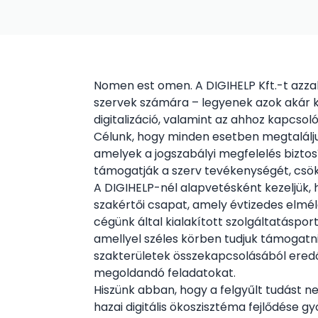
Nomen est omen. A DIGIHELP Kft.-t azzal 
szervek számára – legyenek azok akár k
digitalizáció, valamint az ahhoz kapcso
Célunk, hogy minden esetben megtalálju
amelyek a jogszabályi megfelelés bizt
támogatják a szerv tevékenységét, csök
A DIGIHELP-nél alapvetésként kezeljük,
szakértői csapat, amely évtizedes elméle
cégünk által kialakított szolgáltatáspor
amellyel széles körben tudjuk támogatni
szakterületek összekapcsolásából eredő 
megoldandó feladatokat.
Hiszünk abban, hogy a felgyűlt tudást 
hazai digitális ökoszisztéma fejlődése 