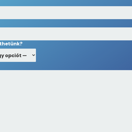
íthetünk?