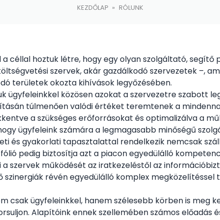
KEZDŐLAP
»
RÓLUNK
a céllal hoztuk létre, hogy egy olyan szolgáltató, segítő 
öltségvetési szervek, akár gazdálkodó szervezetek –, ame
lódó területek okozta kihívások legyőzésében.
k ügyfeleinkkel közösen azokat a szervezetre szabott l
osításán túlmenően valódi értéket teremtenek a mindenn
kentve a szükséges erőforrásokat és optimalizálva a mű
 hogy ügyfeleink számára a legmagasabb minőségű szolgál
ti és gyakorlati tapasztalattal rendelkezik nemcsak száll
tfólió pedig biztosítja azt a piacon egyedülálló kompete
 a szervek működését az iratkezeléstől az információbiz
szinergiák révén egyedülálló komplex megközelítéssel tu
nem csak ügyfeleinkkel, hanem szélesebb körben is meg k
gyorsuljon. Alapítóink ennek szellemében számos előadás 