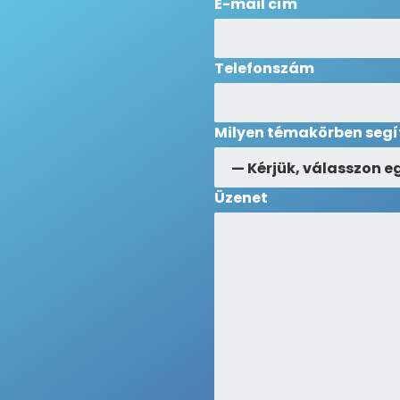
E-mail cím
Telefonszám
Milyen témakörben seg
Üzenet