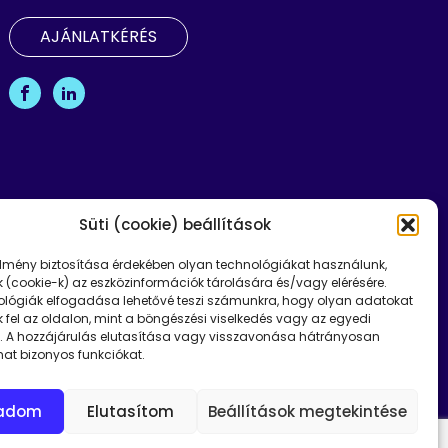
AJÁNLATKÉRÉS
Süti (cookie) beállítások
élmény biztosítása érdekében olyan technológiákat használunk,
k (cookie-k) az eszközinformációk tárolására és/vagy elérésére.
ológiák elfogadása lehetővé teszi számunkra, hogy olyan adatokat
 fel az oldalon, mint a böngészési viselkedés vagy az egyedi
. A hozzájárulás elutasítása vagy visszavonása hátrányosan
hat bizonyos funkciókat.
gadom
Elutasítom
Beállítások megtekintése